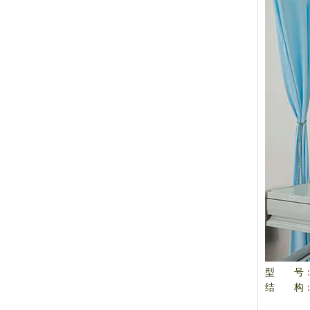
型 号：S
结 构