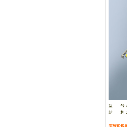
型 号：S
结 构
医院现场