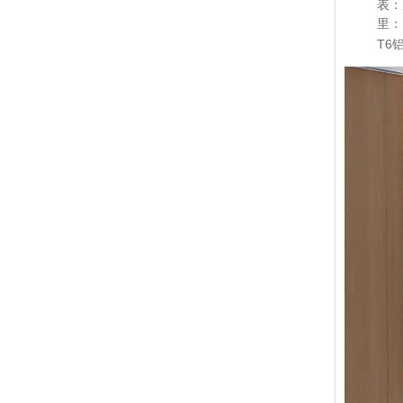
表：大气
里：内部
T6铝合